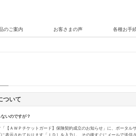
品のご案内
お客さまの声
各種お手
について
らないのですが？
す「【ＡＷＰチケットガード】保険契約成立のお知らせ」に、ポータル
下に表示されております「ＩＤ］を入力し、その後すぐにメールで送信