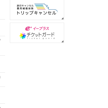
ｔ
ザ
お
内