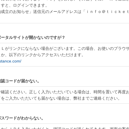
ますと、ログインできます。
約成立のお知らせ」送信元のメールアドレスは「ｉｎｆｏ＠ｔｉｃｋｅ
ポータルサイトが開かないのですが？
ＲＬがリンクにならない場合がございます。この場合、お使いのブラウ
くか、以下のリンクからアクセスいただけます。
istance.com/
確認コードが届かない。
ご確認ください。正しく入力いただいている場合は、時間を置いて再度
ドをご入力いただいても届かない場合は、弊社までご連絡ください。
パスワードがわからない。
トからＩＤを入力いただくと、確認コードが送られてきます。画面の案