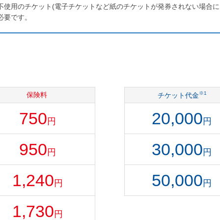
不使用のチケット(電子チケットなど紙のチケットが発券されない場合
必要です。
※1
保険料
チケット代金
750
20,000
円
円
950
30,000
円
円
1,240
50,000
円
円
1,730
円