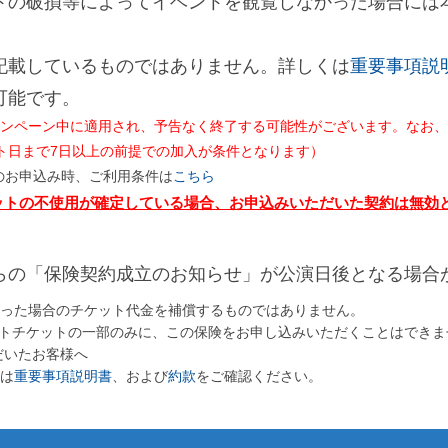
トの破損等によってイベントを観覧しなかった場合には
記載しているものではありません。詳しくは
重要事項説
可能です。
ンペーン中に適用され、予告なく終了する可能性がございます。なお、20
ト日まで7日以上の前提での加入が条件となります）
方のお申込み時、ご利用条件は
こちら
ットの不使用が確定している場合、お申込みいただいた契約は無効
らの「保険契約成立のお知らせ」が公演日後となる場合
った場合のチケット代金を補償するものではありません。
ントチケットの一部のみに、この保険をお申し込みいただくことはできま
ただいたお客様へ
は
重要事項説明書
、および
約款
をご確認ください。