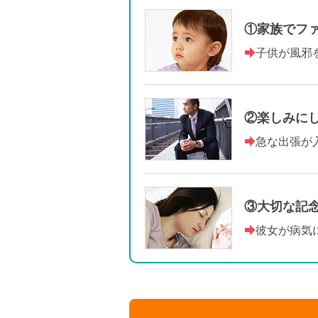
家族でフ
子供が風邪
楽しみに
急な出張が
大切な記
彼女が病気