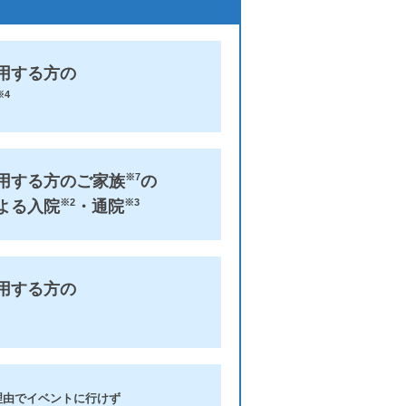
用する方の
※4
※7
用する方のご家族
の
※2
※3
よる入院
・通院
用する方の
理由でイベントに行けず