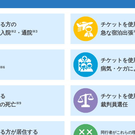
する方の
チケットを使
※2
※3
る入院
・通院
急な宿泊出張
チケットを使
※6
病気・ケガに
する
チケットを使
※9
の死亡
裁判員選任
する方が居住する
同行者がこれらの