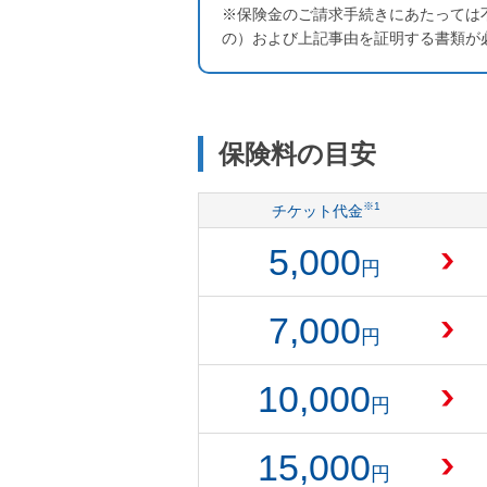
※保険金のご請求手続きにあたっては
の）および上記事由を証明する書類が
保険料の目安
※1
チケット代金
5,000
円
7,000
円
10,000
円
15,000
円