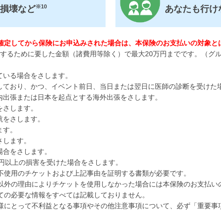
※10
屋損壊など
あなたも行け
確定してから保険にお申込みされた場合は、本保険のお支払いの対象と
入するために要した金額（諸費用等除く）で最大20万円までです。（グ
ている場合をさします。
生しており、かつ、イベント前日、当日または翌日に医師の診断を受けた
国内出張または日本を起点とする海外出張をさします。
をさします。
航をさします。
ます。
さします。
場合をさします。
0万円以上の損害を受けた場合をさします。
不使用のチケットおよび上記事由を証明する書類が必要です。
以外の理由によりチケットを使用しなかった場合には本保険のお支払い
ての必要な情報をすべては記載しておりません。
様にとって不利益となる事項やその他注意事項について、必ず「重要事